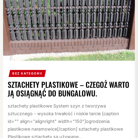
BEZ KATEGORII
SZTACHETY PLASTIKOWE – CZEGOŻ WARTO
JĄ OSIĄGNĄĆ DO BUNGALOWU.
sztachety plastikowe System szyn z tworzywa
sztucznego - wysoka trwałość i niskie tarcie [caption
id="" align="alignright" width="150"]ogrodzenia
plastikowe naramowice[/caption] sztachety plastikowe
Plastikowe sztachety są używane...