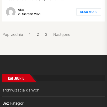
Akte
READ MORE
26 Sierpnia 2021
STRONICOWANIE
Poprzednie
1
2
3
Następne
WPISÓW
KATEGORIE
archiwizacja danych
Bez kategorii