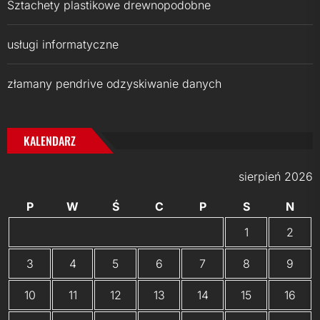
Sztachety plastikowe drewnopodobne
usługi informatyczne
złamany pendrive odzyskiwanie danych
KALENDARZ
sierpień 2026
P
W
Ś
C
P
S
N
1
2
3
4
5
6
7
8
9
10
11
12
13
14
15
16