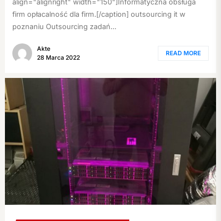
align="alignright" width="150"]Informatyczna obsługa
firm opłacalność dla firm.[/caption] outsourcing it w
poznaniu Outsourcing zadań...
Akte
READ MORE
28 Marca 2022