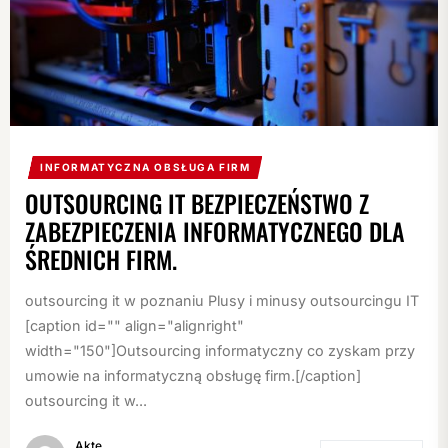
INFORMATYCZNA OBSŁUGA FIRM
OUTSOURCING IT BEZPIECZEŃSTWO Z
ZABEZPIECZENIA INFORMATYCZNEGO DLA
ŚREDNICH FIRM.
outsourcing it w poznaniu Plusy i minusy outsourcingu IT
[caption id="" align="alignright"
width="150"]Outsourcing informatyczny co zyskam przy
umowie na informatyczną obsługę firm.[/caption]
outsourcing it w...
Akte