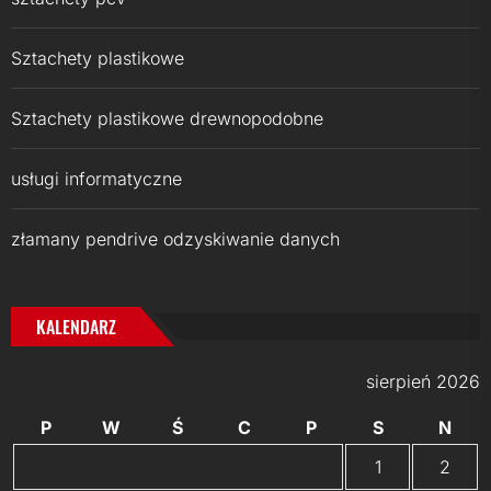
Sztachety plastikowe
Sztachety plastikowe drewnopodobne
usługi informatyczne
złamany pendrive odzyskiwanie danych
KALENDARZ
sierpień 2026
P
W
Ś
C
P
S
N
1
2