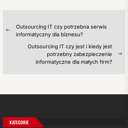
NAWIGACJA
Outsourcing IT czy potrzebna serwis
WPISU
Previous
informatyczny dla biznesu?
post:
Outsourcing IT czy jest i kiedy jest
potrzebny zabezpieczenie
Ne
informatyczne dla małych firm?
po
KATEGORIE