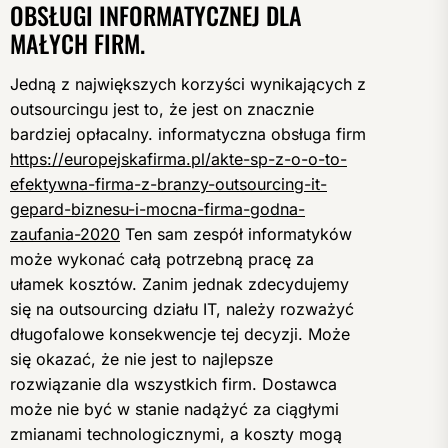
OBSŁUGI INFORMATYCZNEJ DLA
MAŁYCH FIRM.
Jedną z największych korzyści wynikających z
outsourcingu jest to, że jest on znacznie
bardziej opłacalny. informatyczna obsługa firm
https://europejskafirma.pl/akte-sp-z-o-o-to-
efektywna-firma-z-branzy-outsourcing-it-
gepard-biznesu-i-mocna-firma-godna-
zaufania-2020
Ten sam zespół informatyków
może wykonać całą potrzebną pracę za
ułamek kosztów. Zanim jednak zdecydujemy
się na outsourcing działu IT, należy rozważyć
długofalowe konsekwencje tej decyzji. Może
się okazać, że nie jest to najlepsze
rozwiązanie dla wszystkich firm. Dostawca
może nie być w stanie nadążyć za ciągłymi
zmianami technologicznymi, a koszty mogą