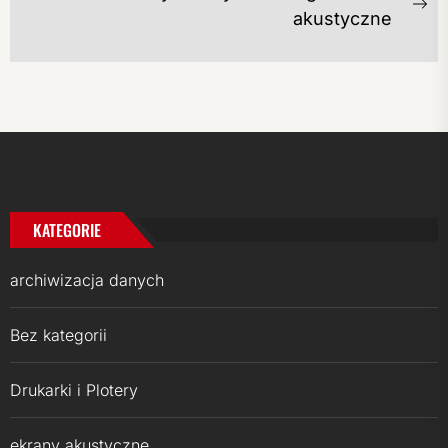
Ne
akustyczne
po
KATEGORIE
archiwizacja danych
Bez kategorii
Drukarki i Plotery
ekrany akustyczne