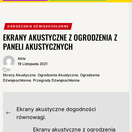
OGRODZENIA DŹWIĘKOCHŁONNE
EKRANY AKUSTYCZNE Z OGRODZENIA Z
PANELI AKUSTYCZNYCH
Akte
19 Listopada 2021
In
Ekrany Akustyczne
,
Ogrodzenia Akustyczne
,
Ogrodzenia
Dźwiękochłonne
,
Przegrody Dźwiękochłonne
NAWIGACJA
Ekrany akustyczne dogodności
WPISU
Previous
równowagi.
post:
Ekrany akustyczne z ogrodzenia