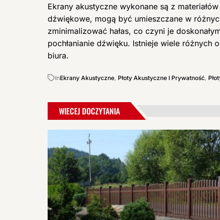
Ekrany akustyczne wykonane są z materiałów t
dźwiękowe, mogą być umieszczane w różnych 
zminimalizować hałas, co czyni je doskonał
pochłanianie dźwięku. Istnieje wiele różnych
biura.
In
Ekrany Akustyczne
,
Płoty Akustyczne I Prywatność
,
Pło
WIECEJ DOCZYTANIA