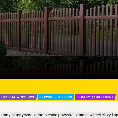
ODZENIA WINYLOWE
SERWIS PLOTERÓW
EKRANY AKUSTYCZNE
krany akustyczne jednocześnie pozyskasz mase więcej ciszy i sp