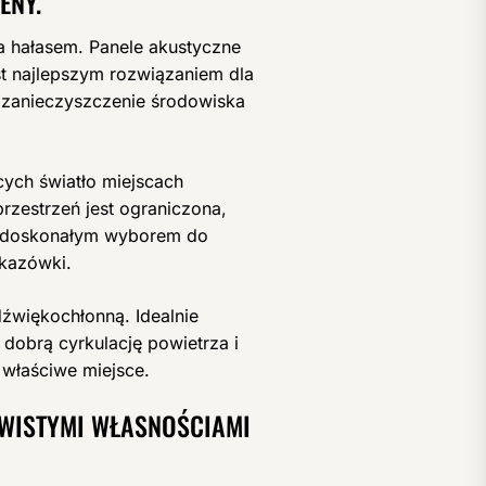
ENY.
 hałasem. Panele akustyczne
st najlepszym rozwiązaniem dla
ż zanieczyszczenie środowiska
cych światło miejscach
rzestrzeń jest ograniczona,
eż doskonałym wyborem do
skazówki.
dźwiękochłonną. Idealnie
 dobrą cyrkulację powietrza i
 właściwe miejsce.
YWISTYMI WŁASNOŚCIAMI