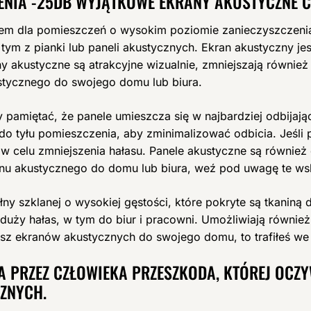
ENIA -25DB WYJĄTKOWE EKRANY AKUSTYCZNE C
em dla pomieszczeń o wysokim poziomie zanieczyszczenia
ym z pianki lub paneli akustycznych. Ekran akustyczny je
y akustyczne są atrakcyjne wizualnie, zmniejszają równie
ustycznego do swojego domu lub biura.
y pamiętać, że panele umieszcza się w najbardziej odbijają
 tyłu pomieszczenia, aby zminimalizować odbicia. Jeśli p
 celu zmniejszenia hałasu. Panele akustyczne są równi
kranu akustycznego do domu lub biura, weź pod uwagę te w
y szklanej o wysokiej gęstości, które pokryte są tkaniną 
duży hałas, w tym do biur i pracowni. Umożliwiają również
kasz ekranów akustycznych do swojego domu, to trafiłeś we
 PRZEZ CZŁOWIEKA PRZESZKODA, KTÓREJ OCZ
ZNYCH.