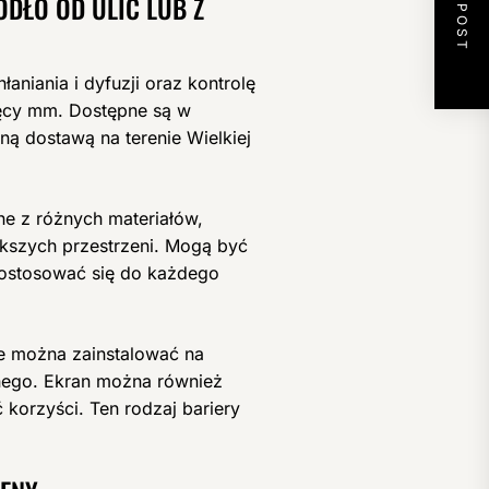
NEXT POST
DŁO OD ULIC LUB Z
aniania i dyfuzji oraz kontrolę
ęcy mm. Dostępne są w
ą dostawą na terenie Wielkiej
ne z różnych materiałów,
ększych przestrzeni. Mogą być
dostosować się do każdego
e można zainstalować na
mnego. Ekran można również
 korzyści. Ten rodzaj bariery