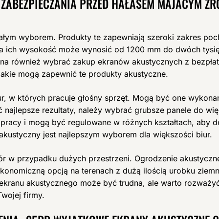
ZABEZPIECZANIA PRZED HAŁASEM MAJACYM ŹRÓ
ałym wyborem. Produkty te zapewniają szeroki zakres pochł
, a ich wysokość może wynosić od 1200 mm do dwóch tysi
żna również wybrać zakup ekranów akustycznych z bezpłatn
 jakie mogą zapewnić te produkty akustyczne.
ur, w których pracuje głośny sprzęt. Mogą być one wykona
ać najlepsze rezultaty, należy wybrać grubsze panele do wi
 pracy i mogą być regulowane w różnych kształtach, aby 
akustyczny jest najlepszym wyborem dla większości biur.
ór w przypadku dużych przestrzeni. Ogrodzenie akustyczn
 ekonomiczną opcją na terenach z dużą ilością urobku zie
a ekranu akustycznego może być trudna, ale warto rozważyć
wojej firmy.