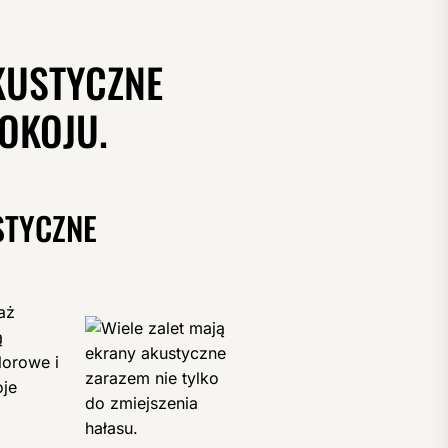
KUSTYCZNE
POKOJU.
STYCZNE
aż
ą
lorowe i
oje