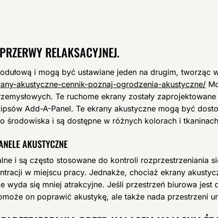
 PRZERWY RELAKSACYJNEJ.
ułową i mogą być ustawiane jeden na drugim, tworząc w
krany-akustyczne-cennik-poznaj-ogrodzenia-akustyczne/
Moż
rzemysłowych. Te ruchome ekrany zostały zaprojektowane 
klipsów Add-A-Panel. Te ekrany akustyczne mogą być dos
go środowiska i są dostępne w różnych kolorach i tkaninach
ANELE AKUSTYCZNE
lne i są często stosowane do kontroli rozprzestrzeniania 
racji w miejscu pracy. Jednakże, chociaż ekrany akustyc
 wyda się mniej atrakcyjne. Jeśli przestrzeń biurowa jest 
pomoże on poprawić akustykę, ale także nada przestrzeni un