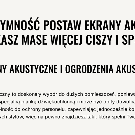
NTYMNOŚĆ POSTAW EKRANY A
ASZ MASE WIĘCEJ CISZY I S
Y AKUSTYCZNE I OGRODZENIA AKU
yczny to doskonały wybór do dużych pomieszczeń, poniew
 specjalną pianką dźwiękochłonną i może być obity dowoln
dolność do ochrony personelu, zapewniając jednocześnie ko
ch stylów, więc na pewno znajdziesz taki, który spełni Tw