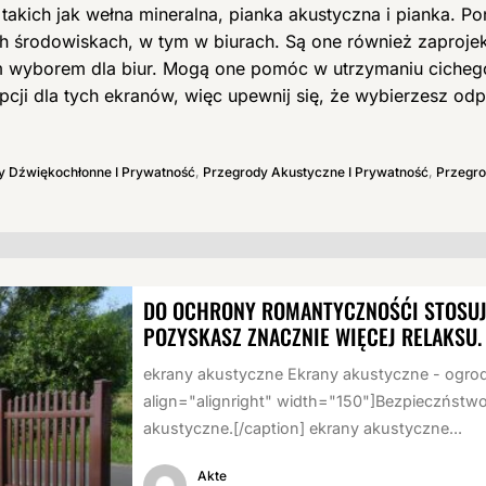
akich jak wełna mineralna, pianka akustyczna i pianka. Po
środowiskach, w tym w biurach. Są one również zaprojek
ym wyborem dla biur. Mogą one pomóc w utrzymaniu cicheg
 opcji dla tych ekranów, więc upewnij się, że wybierzesz o
ty Dźwiękochłonne I Prywatność
,
Przegrody Akustyczne I Prywatność
,
Przegro
DO OCHRONY ROMANTYCZNOŚĆI STOSUJ
POZYSKASZ ZNACZNIE WIĘCEJ RELAKSU.
ekrany akustyczne Ekrany akustyczne - ogrod
align="alignright" width="150"]Bezpieczństwo
akustyczne.[/caption] ekrany akustyczne...
Akte