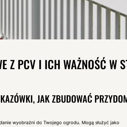
E Z PCV I ICH WAŻNOŚĆ W 
SKAZÓWKI, JAK ZBUDOWAĆ PRZYDO
odanie wyobraźni do Twojego ogrodu. Mogą służyć jako