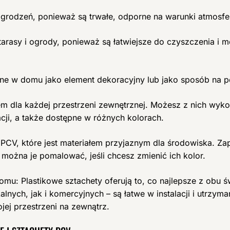
odzeń, ponieważ są trwałe, odporne na warunki atmosfery
rasy i ogrody, ponieważ są łatwiejsze do czyszczenia i mo
e w domu jako element dekoracyjny lub jako sposób na po
m dla każdej przestrzeni zewnętrznej. Możesz z nich wyko
ji, a także dostępne w różnych kolorach.
CV, które jest materiałem przyjaznym dla środowiska. Za
 można je pomalować, jeśli chcesz zmienić ich kolor.
omu: Plastikowe sztachety oferują to, co najlepsze z obu św
ch, jak i komercyjnych – są łatwe w instalacji i utrzyma
jej przestrzeni na zewnątrz.