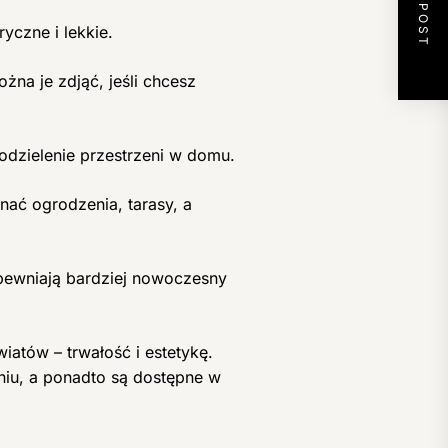
NEXT POST
czne i lekkie.
żna je zdjąć, jeśli chcesz
dzielenie przestrzeni w domu.
nać ogrodzenia, tarasy, a
pewniają bardziej nowoczesny
iatów – trwałość i estetykę.
niu, a ponadto są dostępne w