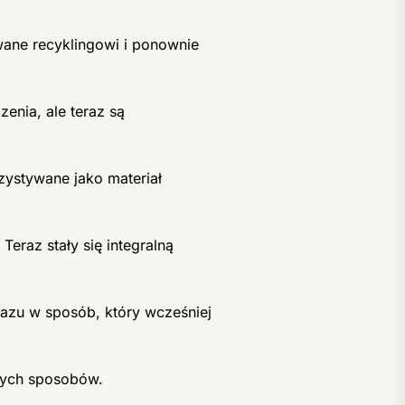
ane recyklingowi i ponownie
enia, ale teraz są
ystywane jako materiał
eraz stały się integralną
razu w sposób, który wcześniej
żnych sposobów.