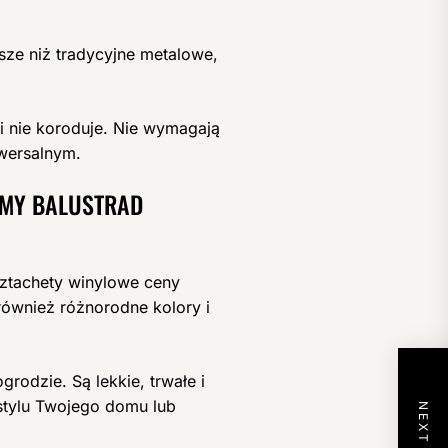
ńsze niż tradycyjne metalowe,
ni nie koroduje. Nie wymagają
wersalnym.
EMY BALUSTRAD
sztachety winylowe ceny
również różnorodne kolory i
rodzie. Są lekkie, trwałe i
stylu Twojego domu lub