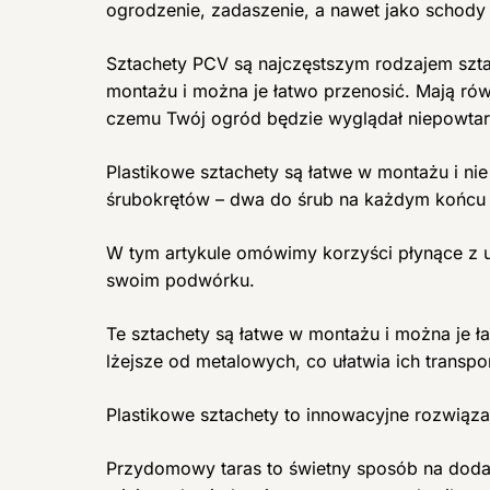
ogrodzenie, zadaszenie, a nawet jako schod
Sztachety PCV są najczęstszym rodzajem szta
montażu i można je łatwo przenosić. Mają rów
czemu Twój ogród będzie wyglądał niepowtar
Plastikowe sztachety są łatwe w montażu i n
śrubokrętów – dwa do śrub na każdym końcu i
W tym artykule omówimy korzyści płynące z u
swoim podwórku.
Te sztachety są łatwe w montażu i można je 
lżejsze od metalowych, co ułatwia ich transpor
Plastikowe sztachety to innowacyjne rozwią
Przydomowy taras to świetny sposób na doda