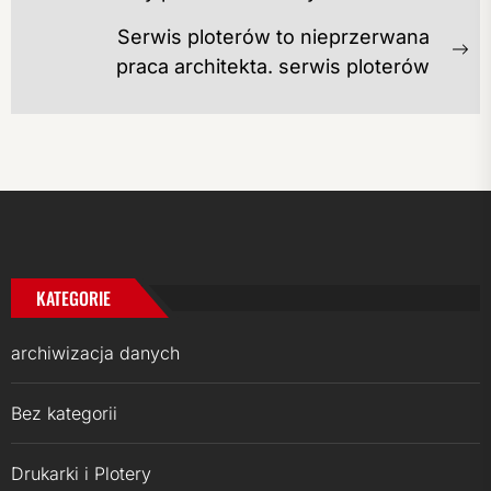
WPISU
Previous
post:
Serwis ploterów to nieprzerwana
Ne
praca architekta. serwis ploterów
po
KATEGORIE
archiwizacja danych
Bez kategorii
Drukarki i Plotery