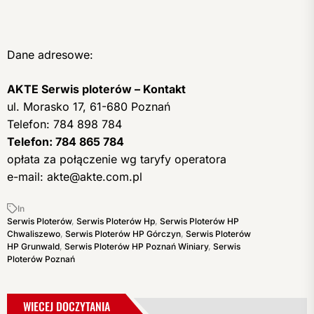
Dane adresowe:
AKTE Serwis ploterów – Kontakt
ul. Morasko 17, 61-680 Poznań
Telefon: 784 898 784
Telefon: 784 865 784
opłata za połączenie wg taryfy operatora
e-mail:
akte@akte.com.pl
In
Serwis Ploterów
,
Serwis Ploterów Hp
,
Serwis Ploterów HP
Chwaliszewo
,
Serwis Ploterów HP Górczyn
,
Serwis Ploterów
HP Grunwald
,
Serwis Ploterów HP Poznań Winiary
,
Serwis
Ploterów Poznań
WIECEJ DOCZYTANIA