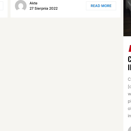
Akte
READ MORE
27 Sierpnia 2022
C
[
w
p
o
i