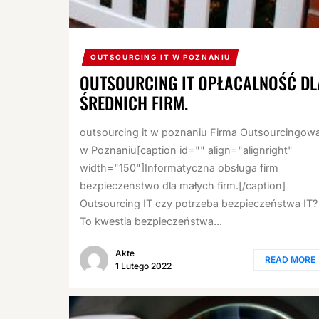
OUTSOURCING IT W POZNANIU
OUTSOURCING IT OPŁACALNOŚĆ DL
ŚREDNICH FIRM.
outsourcing it w poznaniu Firma Outsourcingow
w Poznaniu[caption id="" align="alignright"
width="150"]Informatyczna obsługa firm
bezpieczeństwo dla małych firm.[/caption]
Outsourcing IT czy potrzeba bezpieczeństwa IT?
To kwestia bezpieczeństwa...
Akte
READ MORE
1 Lutego 2022