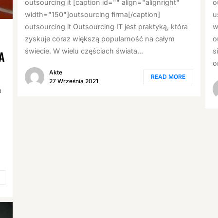
outsourcing it [caption id="" align="alignright"
o
width="150"]outsourcing firma[/caption]
u
outsourcing it Outsourcing IT jest praktyką, która
w
zyskuje coraz większą popularność na całym
o
świecie. W wielu częściach świata...
s
A
o
Akte
READ MORE
27 Września 2021
a