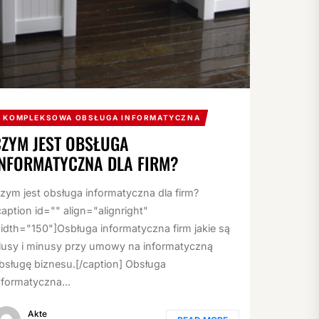
KOMPLEKSOWA OBSŁUGA INFORMATYCZNA
CZYM JEST OBSŁUGA
INFORMATYCZNA DLA FIRM?
zym jest obsługa informatyczna dla firm?
caption id="" align="alignright"
idth="150"]Osbługa informatyczna firm jakie są
lusy i minusy przy umowy na informatyczną
bsługę biznesu.[/caption] Obsługa
nformatyczna...
Akte