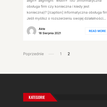
align="alignright" width="150"]Informatyczna
obsługa firm czy konieczna i kiedy jest
konieczna}? [/caption] informatyczna obsługa fi
Jeśli myślisz o rozszerzeniu swojej działalności...
Akte
READ MORE
18 Sierpnia 2021
STRONICOWANIE
Poprzednie
1
2
WPISÓW
KATEGORIE