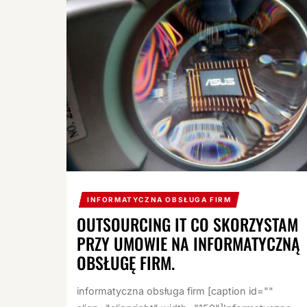
INFORMATYCZNA OBSŁUGA FIRM
OUTSOURCING IT CO SKORZYSTAM
PRZY UMOWIE NA INFORMATYCZNĄ
OBSŁUGĘ FIRM.
informatyczna obsługa firm [caption id=""