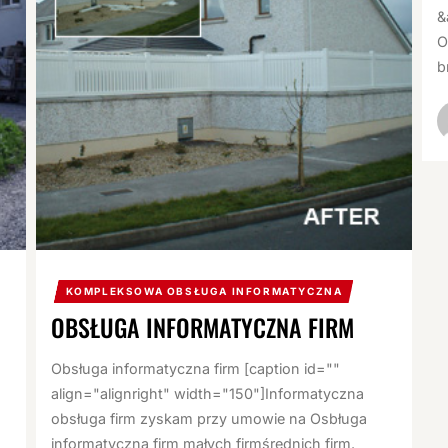
&
O
b
KOMPLEKSOWA OBSŁUGA INFORMATYCZNA
OBSŁUGA INFORMATYCZNA FIRM
Obsługa informatyczna firm [caption id=""
align="alignright" width="150"]Informatyczna
obsługa firm zyskam przy umowie na Osbługa
informatyczna firm małych firmśrednich firm.