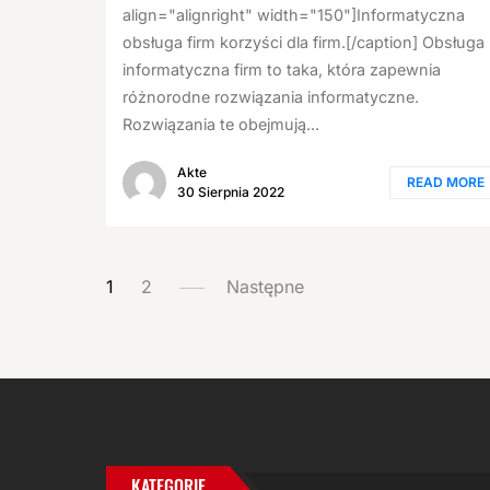
align="alignright" width="150"]Informatyczna
obsługa firm korzyści dla firm.[/caption] Obsługa
informatyczna firm to taka, która zapewnia
różnorodne rozwiązania informatyczne.
Rozwiązania te obejmują...
Akte
READ MORE
30 Sierpnia 2022
STRONICOWANIE
1
2
Następne
WPISÓW
KATEGORIE