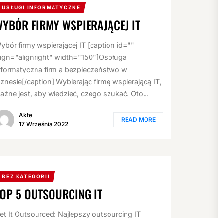
USŁUGI INFORMATYCZNE
WYBÓR FIRMY WSPIERAJĄCEJ IT
ybór firmy wspierającej IT [caption id=""
lign="alignright" width="150"]Osbługa
nformatyczna firm a bezpieczeństwo w
iznesie[/caption] Wybierając firmę wspierającą IT,
ażne jest, aby wiedzieć, czego szukać. Oto...
Akte
READ MORE
17 Września 2022
BEZ KATEGORII
TOP 5 OUTSOURCING IT
et It Outsourced: Najlepszy outsourcing IT