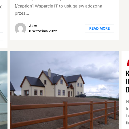
[/caption] Wsparcie IT to usługa świadczona
n]
przez...
Akte
READ MORE
8 Września 2022
D
N
I
i
f