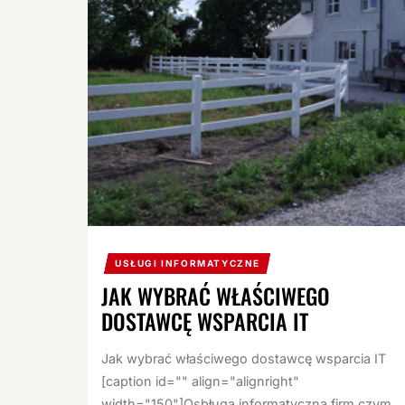
USŁUGI INFORMATYCZNE
JAK WYBRAĆ WŁAŚCIWEGO
DOSTAWCĘ WSPARCIA IT
Jak wybrać właściwego dostawcę wsparcia IT
[caption id="" align="alignright"
width="150"]Osbługa informatyczna firm czym