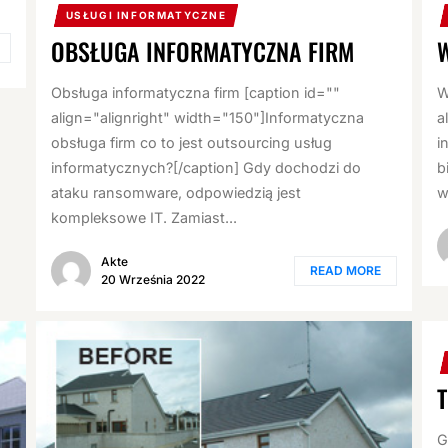
USŁUGI INFORMATYCZNE
OBSŁUGA INFORMATYCZNA FIRM
Obsługa informatyczna firm [caption id=""
W
align="alignright" width="150"]Informatyczna
a
obsługa firm co to jest outsourcing usług
i
informatycznych?[/caption] Gdy dochodzi do
b
ataku ransomware, odpowiedzią jest
w
kompleksowe IT. Zamiast...
Akte
READ MORE
20 Września 2022
G