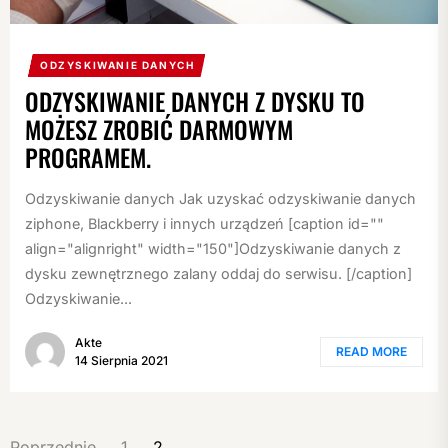
ODZYSKIWANIE DANYCH
ODZYSKIWANIE DANYCH Z DYSKU TO
MOŻESZ ZROBIĆ DARMOWYM
PROGRAMEM.
Odzyskiwanie danych Jak uzyskać odzyskiwanie danych
ziphone, Blackberry i innych urządzeń [caption id=""
align="alignright" width="150"]Odzyskiwanie danych z
dysku zewnętrznego zalany oddaj do serwisu. [/caption]
Odzyskiwanie...
Akte
READ MORE
14 Sierpnia 2021
STRONICOWANIE
Poprzednie
1
2