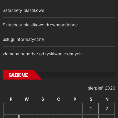
Sztachety plastikowe
Sztachety plastikowe drewnopodobne
usługi informatyczne
złamany pendrive odzyskiwanie danych
KALENDARZ
sierpień 2026
P
W
Ś
C
P
S
N
1
2