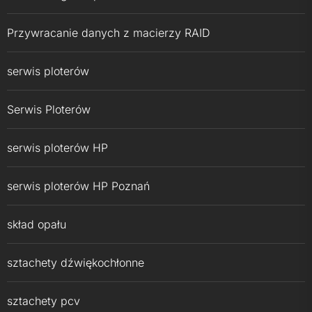
Przywracanie danych z macierzy RAID
serwis ploterów
Serwis Ploterów
serwis ploterów HP
serwis ploterów HP Poznań
skład opału
sztachety dźwiękochłonne
sztachety pcv