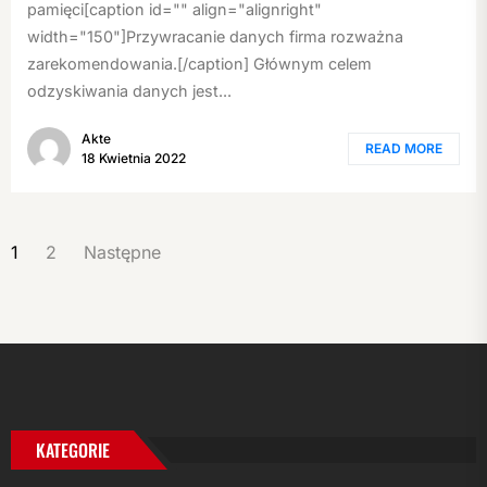
pamięci[caption id="" align="alignright"
width="150"]Przywracanie danych firma rozważna
zarekomendowania.[/caption] Głównym celem
odzyskiwania danych jest...
Akte
READ MORE
18 Kwietnia 2022
STRONICOWANIE
1
2
Następne
WPISÓW
KATEGORIE