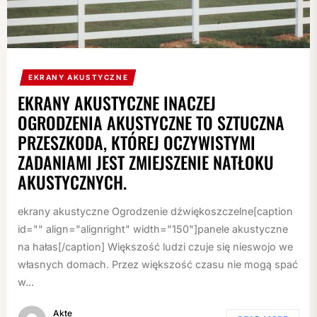
EKRANY AKUSTYCZNE
EKRANY AKUSTYCZNE INACZEJ
OGRODZENIA AKUSTYCZNE TO SZTUCZNA
PRZESZKODA, KTÓREJ OCZYWISTYMI
ZADANIAMI JEST ZMIEJSZENIE NATŁOKU
AKUSTYCZNYCH.
ekrany akustyczne Ogrodzenie dźwiękoszczelne[caption
id="" align="alignright" width="150"]panele akustyczne
na hałas[/caption] Większość ludzi czuje się nieswojo we
własnych domach. Przez większość czasu nie mogą spać
w...
Akte