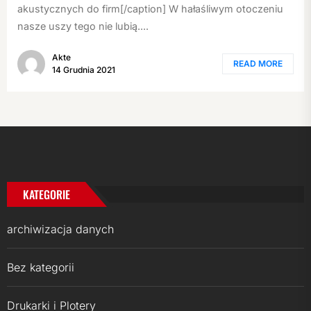
akustycznych do firm[/caption] W hałaśliwym otoczeniu
nasze uszy tego nie lubią....
Akte
READ MORE
14 Grudnia 2021
KATEGORIE
archiwizacja danych
Bez kategorii
Drukarki i Plotery