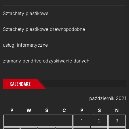
Sztachety plastikowe
Sztachety plastikowe drewnopodobne
usługi informatyczne
złamany pendrive odzyskiwanie danych
KALENDARZ
październik 2021
P
W
Ś
C
P
S
N
1
2
3