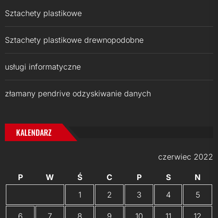
Sztachety plastikowe
Sztachety plastikowe drewnopodobne
usługi informatyczne
złamany pendrive odzyskiwanie danych
KALENDARZ
czerwiec 2022
P
W
Ś
C
P
S
N
1
2
3
4
5
6
7
8
9
10
11
12