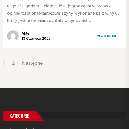
align="alignright" width="150"]ogrodzenia winylowe
opinie[/caption] Plastikowe szyny wykonane są z winylu,
który jest materiałem syntetycznym. Jest...
Akte
READ MORE
13 Czerwca 2022
STRONICOWANIE
1
2
Następne
WPISÓW
KATEGORIE