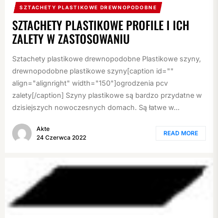
SZTACHETY PLASTIKOWE DREWNOPODOBNE
SZTACHETY PLASTIKOWE PROFILE I ICH
ZALETY W ZASTOSOWANIU
Sztachety plastikowe drewnopodobne Plastikowe szyny,
drewnopodobne plastikowe szyny[caption id=""
align="alignright" width="150"]ogrodzenia pcv
zalety[/caption] Szyny plastikowe są bardzo przydatne w
dzisiejszych nowoczesnych domach. Są łatwe w...
Akte
READ MORE
24 Czerwca 2022