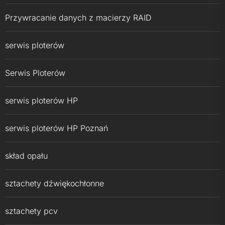
Przywracanie danych z macierzy RAID
serwis ploterów
Serwis Ploterów
serwis ploterów HP
serwis ploterów HP Poznań
skład opału
sztachety dźwiękochłonne
sztachety pcv