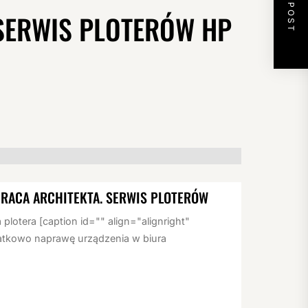
NEXT POST
 SERWIS PLOTERÓW HP
RACA ARCHITEKTA. SERWIS PLOTERÓW
lotera [caption id="" align="alignright"
atkowo naprawę urządzenia w biura