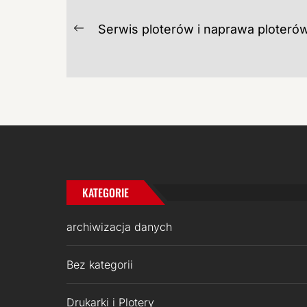
NAWIGACJA
Serwis ploterów i naprawa ploteró
Previous
WPISU
post:
KATEGORIE
archiwizacja danych
Bez kategorii
Drukarki i Plotery