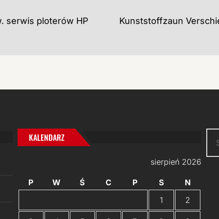
w. serwis ploterów HP
Kunststoffzaun Verschi
Szu
KALENDARZ
sierpień 2026
P
W
Ś
C
P
S
N
1
2