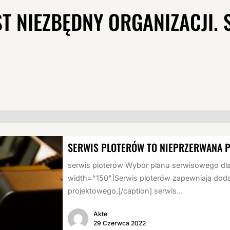
T NIEZBĘDNY ORGANIZACJI.
SERWIS PLOTERÓW TO NIEPRZERWANA P
serwis ploterów Wybór planu serwisowego dla p
width="150"]Serwis ploterów zapewniają dod
projektowego.[/caption] serwis...
Akte
29 Czerwca 2022