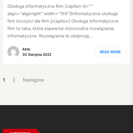
Obsługa informatyczna firm [caption id=""
align="alignright" width="150"]Informatyczna obsługa
firm korzyści dla firm.[/caption] Obsługa informatyczna
firm to taka, która zapewnia różnorodne rozwiązania
informatyczne. Rozwiązania te obejmują...
Akte
READ MORE
30 Sierpnia 2022
STRONICOWANIE
1
2
Następne
WPISÓW