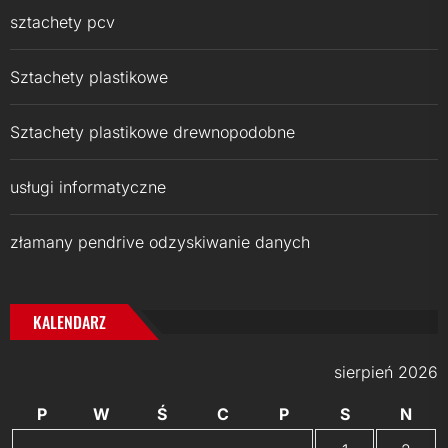
sztachety pcv
Sztachety plastikowe
Sztachety plastikowe drewnopodobne
usługi informatyczne
złamany pendrive odzyskiwanie danych
KALENDARZ
sierpień 2026
P
W
Ś
C
P
S
N